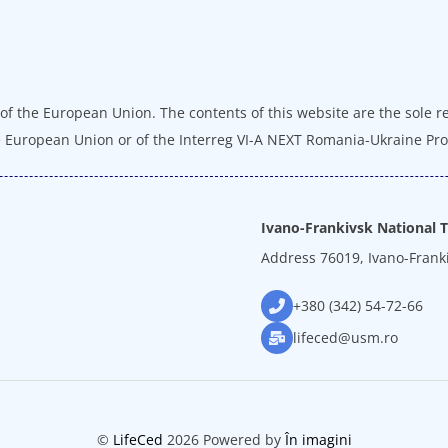
f the European Union. The contents of this website are the sole re
 the European Union or of the Interreg VI-A NEXT Romania-Ukraine
Ivano-Frankivsk National T
Address 76019, Ivano-Franki
+380 (342) 54-72-66
lifeced@usm.ro
©
LifeCed
2026 Powered by
În imagini