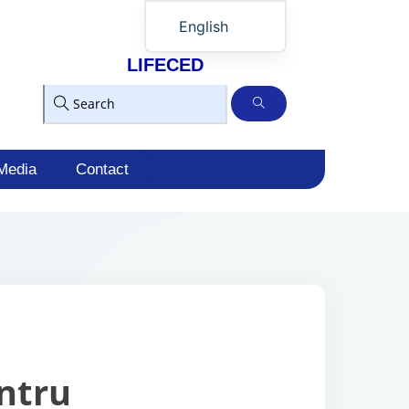
English
Română
LIFECED
Українська
Media
Contact
ntru