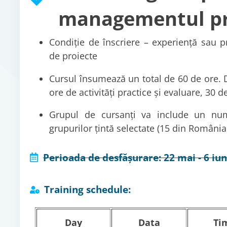
managementul pr
Condiție de înscriere – experiență sau 
de proiecte
Cursul însumează un total de 60 de ore. D
ore de activități practice și evaluare, 30 d
Grupul de cursanți va include un nu
grupurilor țintă selectate (15 din România
Perioada de desfășurare: 22 mai - 6 iu
Training schedule:
Day
Data
Ti