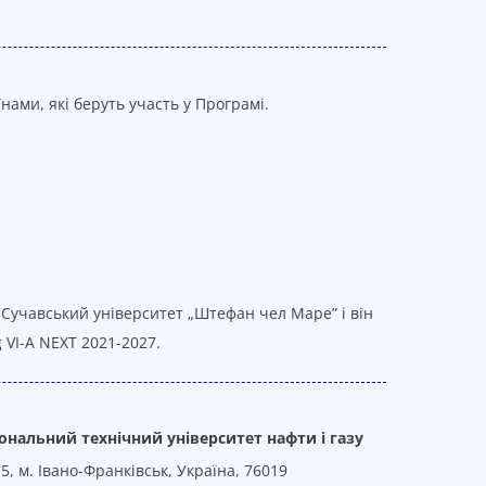
нами, які беруть участь у Програмі.
 Сучавський університет „Штефан чел Маре” і він
 VI-A NEXT 2021-2027.
ональний технічний університет нафти і газу
5, м. Івано-Франківськ, Україна, 76019