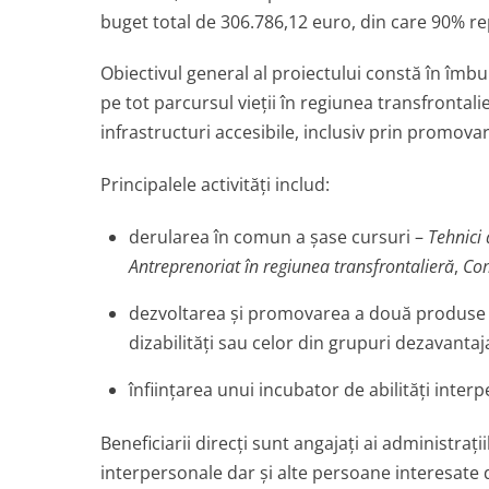
buget total de 306.786,12 euro, din care 90% r
Obiectivul general al proiectului constă în îmbună
pe tot parcursul vieții în regiunea transfrontal
infrastructuri accesibile, inclusiv prin promovar
Principalele activități includ:
derularea în comun a șase cursuri –
Tehnici 
Antreprenoriat în regiunea transfrontalieră
,
Com
dezvoltarea și promovarea a două produse
dizabilități sau celor din grupuri dezavantaj
înființarea unui incubator de abilități inter
Beneficiarii direcți sunt angajați ai administrațiil
interpersonale dar și alte persoane interesate d