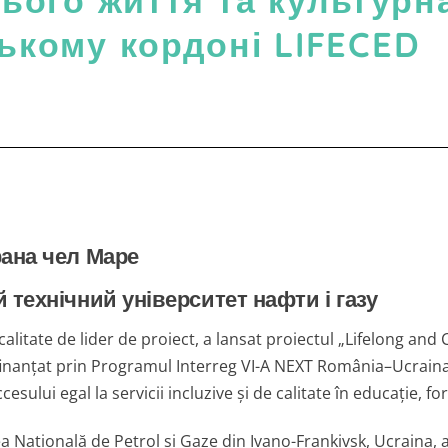
ього життя та культурн
ькому кордоні LIFECED
фана чел Маре
технічний університет нафти і газу
calitate de lider de proiect, a lansat proiectul „Lifelong an
nanțat prin Programul Interreg VI-A NEXT România–Ucraina, 
esului egal la servicii incluzive și de calitate în educație, fo
ea Națională de Petrol și Gaze din Ivano-Frankivsk, Ucraina,