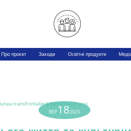
Про проєкт
Заходи
Освітні продукти
Меді
18
ВЕР
2025