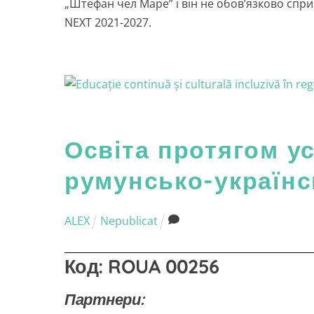
„Штефан чел Маре” і він не обов’язково спри
NEXT 2021-2027.
Освіта протягом ус
румунсько-українс
ALEX
Nepublicat
Код:
ROUA 00256
Партнери: