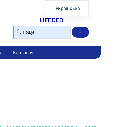
Українська
Română
LIFECED
English
а
Контакти