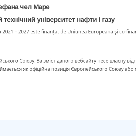
тефана чел Маре
технічний університет нафти і газу
021 – 2027 este finanțat de Uniunea Europeană şi co-finan
ського Союзу. За зміст даного вебсайту несе власну від
ймається як офіційна позиція Європейського Союзу або с