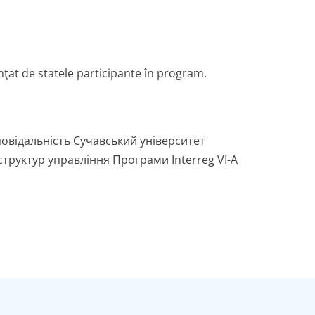
ţat de statele participante în program.
повідальність Сучавський університет
труктур управління Програми Interreg VI-A