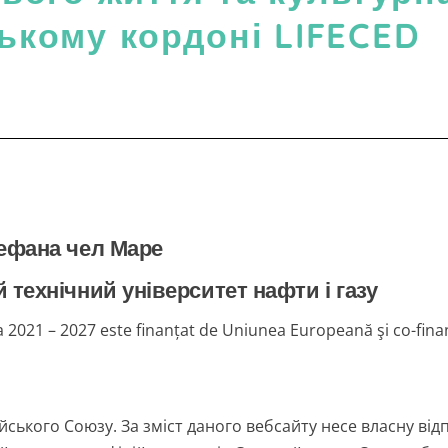
ькому кордоні LIFECED
тефана чел Маре
технічний університет нафти і газу
021 – 2027 este finanțat de Uniunea Europeană şi co-finan
ського Союзу. За зміст даного вебсайту несе власну від