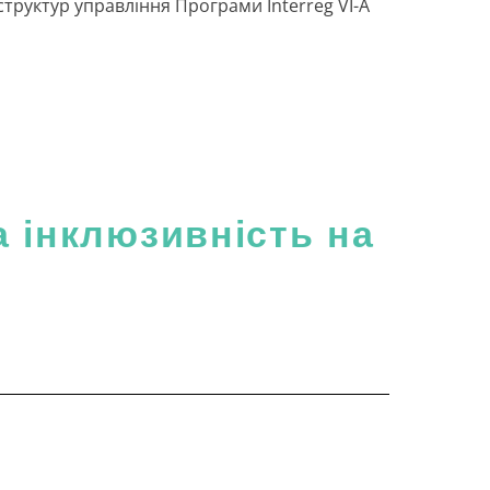
труктур управління Програми Interreg VI-A
а інклюзивність на