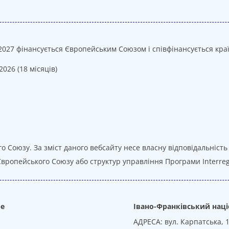
2027 фінансується Європейським Союзом і співфінансується краї
026 (18 місяців)
 Союзу. За зміст даного вебсайту несе власну відповідальність
Європейського Союзу або структур управління Програми Interreg
ре
Івано-Франківський наці
АДРЕСА: вул. Карпатська, 1