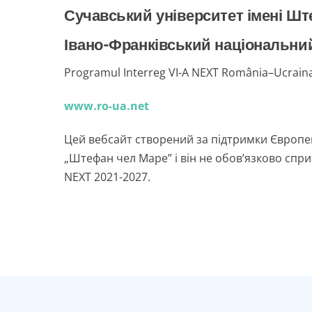
Сучавський університет імені Ш
Івано-Франківський національний 
Programul Interreg VI-A NEXT România–Ucraina 2
www.ro-ua.net
Цей вебсайт створений за підтримки Європей
„Штефан чел Маре” і він не обов’язково спри
NEXT 2021-2027.