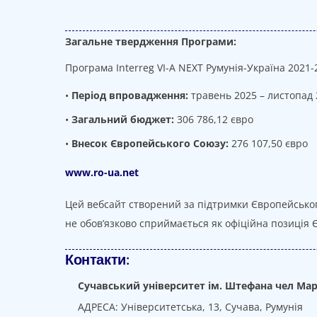
Загальне твердження Програми:
Програма Interreg VI-A NEXT Румунія-Україна 2021-
•
Період впровадження:
травень 2025 – листопад 2
•
Загальний бюджет:
306 786,12 євро
•
Внесок Європейського Союзу:
276 107,50 євро
www.ro-ua.net
Цей вебсайт створений за підтримки Європейського
не обов’язково сприймається як офіційна позиція 
Контакти:
Сучавський університет ім. Штефана чел Ма
АДРЕСА: Університетська, 13, Сучава, Румунія