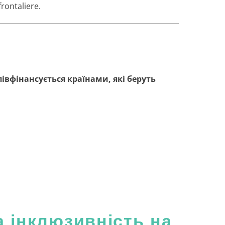
frontaliere.
півфінансується країнами, які беруть
а інклюзивність на