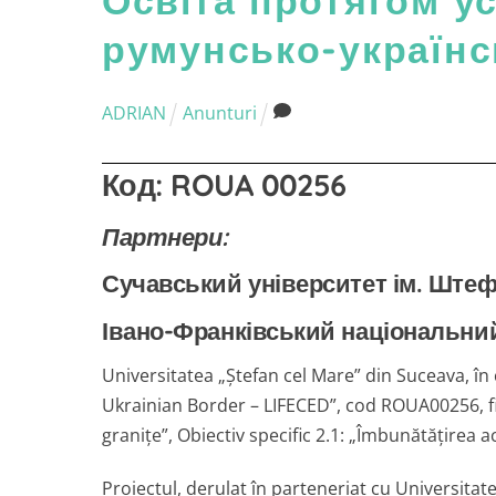
Освіта протягом ус
румунсько-українс
ADRIAN
Anunturi
Код:
ROUA 00256
Партнери:
Сучавський університет ім. Ште
Івано-Франківський національний 
Universitatea „Ștefan cel Mare” din Suceava, în 
Ukrainian Border – LIFECED”, cod ROUA00256, fi
granițe”, Obiectiv specific 2.1: „Îmbunătățirea acc
Proiectul, derulat în parteneriat cu Universitat