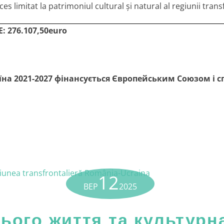
s limitat la patrimoniul cultural și natural al regiunii trans
E: 276.107,50euro
аїна 2021-2027 фінансується Європейським Союзом і с
12
ВЕР
2025
ього життя та культурн