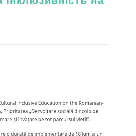
а інклюзивність на
d Cultural Inclusive Education on the Romanian-
Prioritatea „Dezvoltare socială dincolo de
rmare și învățare pe tot parcursul vieții”.
 are o durată de implementare de 18 luni și un