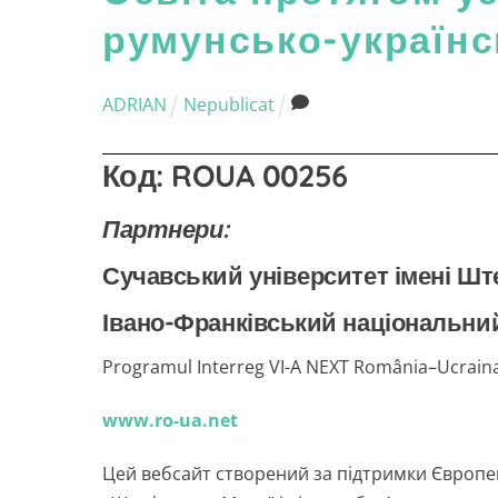
румунсько-українс
ADRIAN
Nepublicat
Код:
ROUA 00256
Партнери:
Сучавський університет імені Ш
Івано-Франківський національний 
Programul Interreg VI-A NEXT România–Ucraina 2
www.ro-ua.net
Цей вебсайт створений за підтримки Європей