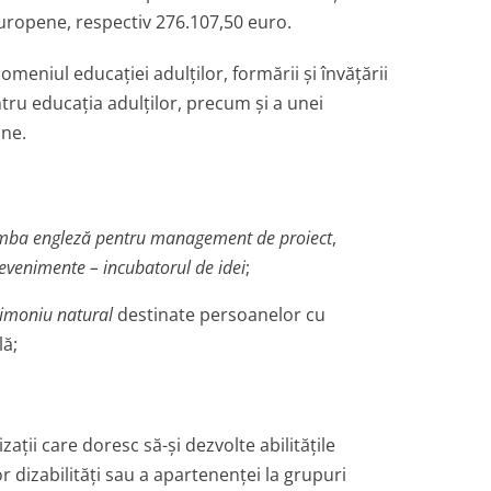
Europene, respectiv 276.107,50 euro.
domeniul educației adulților, formării și învățării
tru educația adulților, precum și a unei
ine.
mba engleză pentru management de proiect
,
evenimente – incubatorul de idei
;
trimoniu natural
destinate persoanelor cu
lă;
izații care doresc să-și dezvolte abilitățile
 dizabilități sau a apartenenței la grupuri