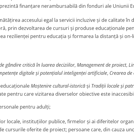
eprezintă finanțare nerambursabilă din fonduri ale Uniunii 
tățirea accesului egal la servicii incluzive și de calitate în 
ieră, prin dezvoltarea de cursuri și produse educaționale pen
ea rezilienței pentru educația și formarea la distanță și on-l
de gândire critică în luarea deciziilor
,
Management de proiect
,
Li
petențe digitale și potențialul inteligenței artificiale
,
Crearea de 
 educaționale
Moștenire cultural-istorică
și
Tradiții locale și pa
ate pentru care vizitarea diverselor obiective este inaccesibi
personale pentru adulți;
or locale, instituțiilor publice, firmelor și ai diferitelor organ
e cursurile oferite de proiect; persoane care, din cauza unor