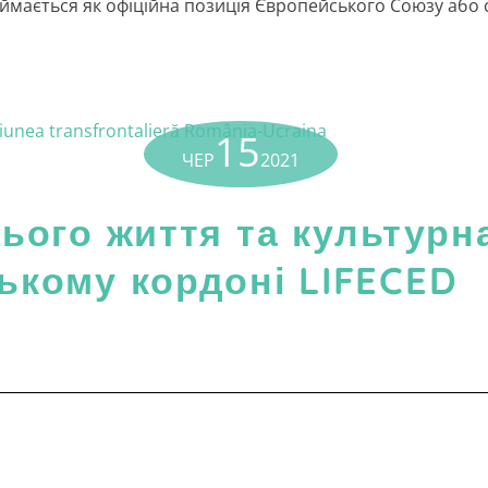
ймається як офіційна позиція Європейського Союзу або с
15
ЧЕР
2021
ього життя та культурн
ькому кордоні LIFECED