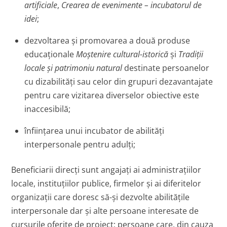
artificiale
,
Crearea de evenimente – incubatorul de
idei
;
dezvoltarea și promovarea a două produse
educaționale
Moștenire cultural-istorică
și
Tradiții
locale și patrimoniu natural
destinate persoanelor
cu dizabilități sau celor din grupuri dezavantajate
pentru care vizitarea diverselor obiective este
inaccesibilă;
înființarea unui incubator de abilități
interpersonale pentru adulți;
Beneficiarii direcți sunt angajați ai administrațiilor
locale, instituțiilor publice, firmelor și ai diferitelor
organizații care doresc să-și dezvolte abilitățile
interpersonale dar și alte persoane interesate de
cursurile oferite de proiect; persoane care, din cauza